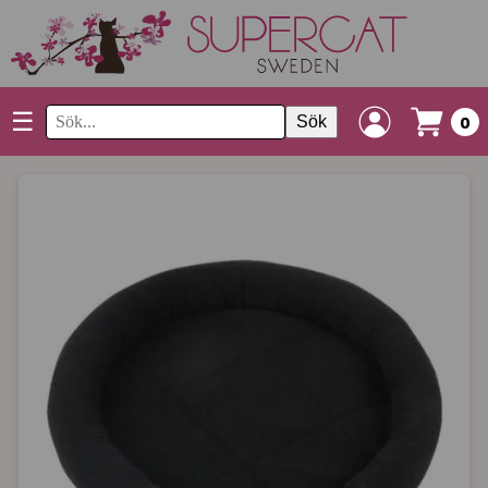
☰
Sök
0