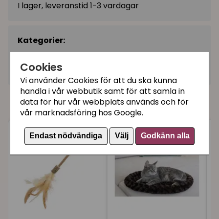
I lager, leveranstid 1-3 vardagar
Kategorier:
Runda kattsängar
Cookies
Artikelnummer:
888646758587
Vi använder Cookies för att du ska kunna
handla i vår webbutik samt för att samla in
Våra kunder köpte även
data för hur vår webbplats används och för
vår marknadsföring hos Google.
Endast nödvändiga
Välj
Godkänn alla