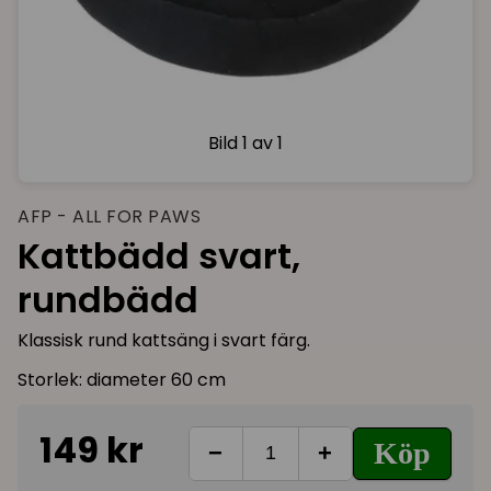
Bild
1 av 1
AFP - ALL FOR PAWS
Kattbädd svart,
rundbädd
Klassisk rund kattsäng i svart färg.
Storlek: diameter 60 cm
149 kr
Köp
−
+