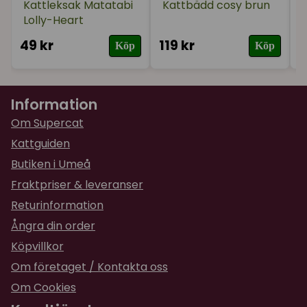
Kattleksak Matatabi
Kattbädd cosy brun
Lolly-Heart
49 kr
119 kr
3
Köp
Köp
Information
Om Supercat
Kattguiden
Butiken i Umeå
Fraktpriser & leveranser
Returinformation
Ångra din order
Köpvillkor
Om företaget / Kontakta oss
Om Cookies