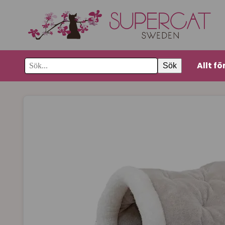
Allt fö
Sök