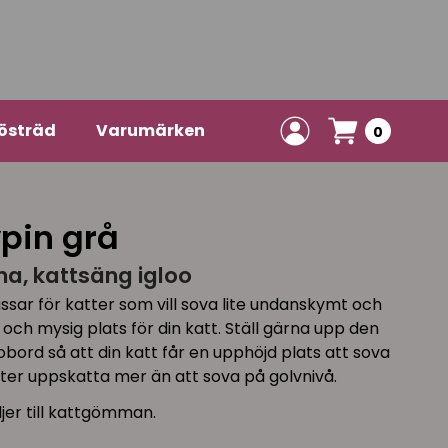
östräd
Varumärken
0
pin grå
a, kattsäng igloo
ssar för katter som vill sova lite undanskymt och
 och mysig plats för din katt. Ställ gärna upp den
dobord så att din katt får en upphöjd plats att sova
tter uppskatta mer än att sova på golvnivå.
jer till kattgömman.