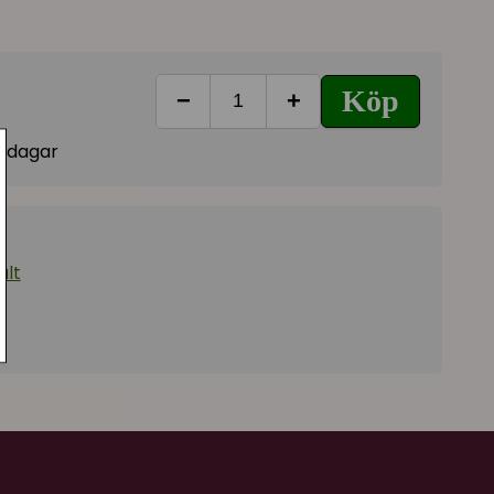
Köp
−
+
vardagar
ält
9