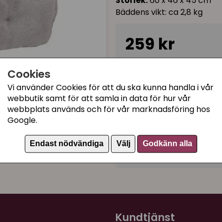
Storlek:
60 x 46 x 45 cm
Bäddens vikt: ca 2,8 kg
259 kr
I lager, leveranstid 1-3 
Cookies
Vi använder Cookies för att du ska kunna handla i vår
webbutik samt för att samla in data för hur vår
Kategorier:
webbplats används och för vår marknadsföring hos
Google.
Grottor / gömmor / tipit
Kattigloo
Endast nödvändiga
Välj
Godkänn alla
Artikelnummer:
80404
Kundtjänst