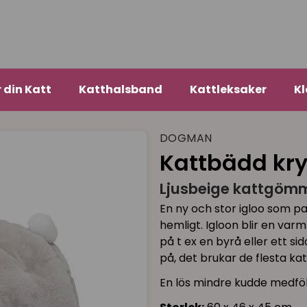
r din Katt
Katthalsband
Kattleksaker
Kl
DOGMAN
Kattbädd kry
Ljusbeige kattgömm
En ny och stor igloo som pa
hemligt. Igloon blir en varm
på t ex en byrå eller ett si
på, det brukar de flesta ka
En lös mindre kudde medföl