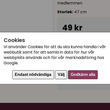
medlemmen
Storlek:
47 cm
49 kr
Cookies
Ej tillgänglig
Vi använder Cookies för att du ska kunna handla i vår
webbutik samt för att samla in data för hur vår
webbplats används och för vår marknadsföring hos
Kategorier:
Google.
Juliga kattprodukter
Kattleksaker med julmot
Endast nödvändiga
Välj
Godkänn alla
Artikelnummer:
92626