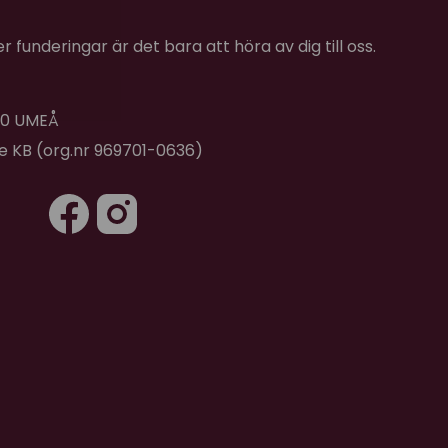
 funderingar är det bara att höra av dig till oss.
 40 UMEÅ
de KB (org.nr 969701-0636)