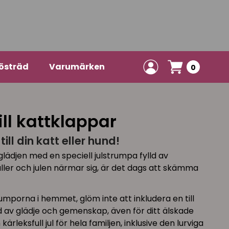
östräd
Varumärken
0
ll kattklappar
ill din katt eller hund!
glädjen med en speciell julstrumpa fylld av
ller och julen närmar sig, är det dags att skämma
umporna i hemmet, glöm inte att inkludera en till
tid av glädje och gemenskap, även för ditt älskade
rleksfull jul för hela familjen, inklusive den lurviga