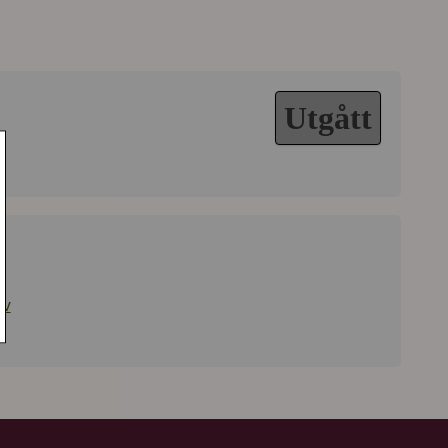
Utgått
iv