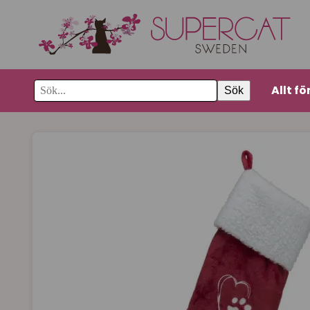
Allt fö
Sök