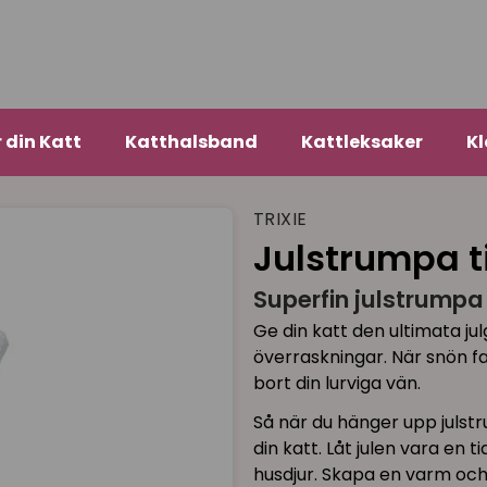
r din Katt
Katthalsband
Kattleksaker
Kl
TRIXIE
Julstrumpa ti
Superfin julstrumpa t
Ge din katt den ultimata jul
överraskningar. När snön fa
bort din lurviga vän.
Så när du hänger upp julstr
din katt. Låt julen vara en 
husdjur. Skapa en varm och kä