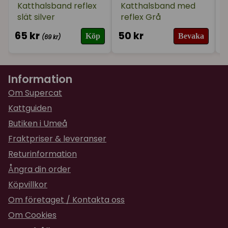
för 2 år sedan
Katthalsband reflex
Katthalsband med
slät silver
reflex Grå
★
★
★
★
★
Josefin
65 kr
50 kr
8
Köp
Bevaka
(69 kr)
för 2 år sedan
Perfekt ifall någon av våra katter skulle smita ut
Information
Om Supercat
Kattguiden
Butiken i Umeå
Fraktpriser & leveranser
Returinformation
Ångra din order
Köpvillkor
Om företaget / Kontakta oss
Om Cookies