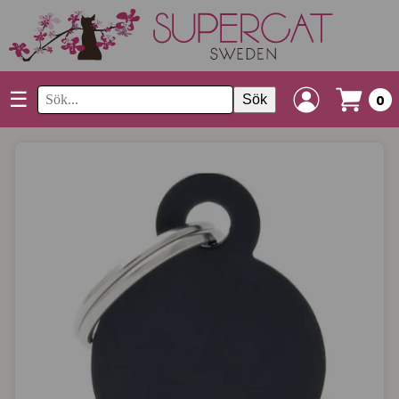
☰
Sök
0