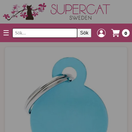
☰
Sök
0