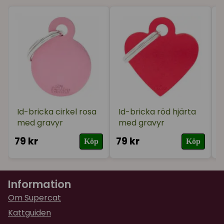
Id-bricka cirkel rosa
Id-bricka röd hjärta
med gravyr
med gravyr
79 kr
79 kr
7
Köp
Köp
Information
Om Supercat
Kattguiden