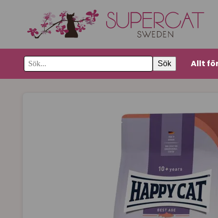
Allt fö
Sök