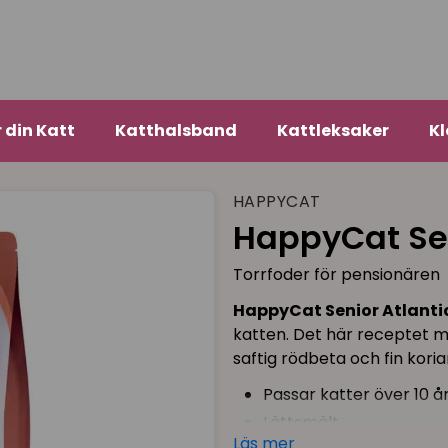
r din Katt
Katthalsband
Kattleksaker
Kl
HAPPYCAT
HappyCat Seni
Torrfoder för pensionären
HappyCat Senior Atlanti
katten. Det här receptet m
saftig rödbeta och fin kori
Passar katter över 10 å
Lättsmält
Läs mer