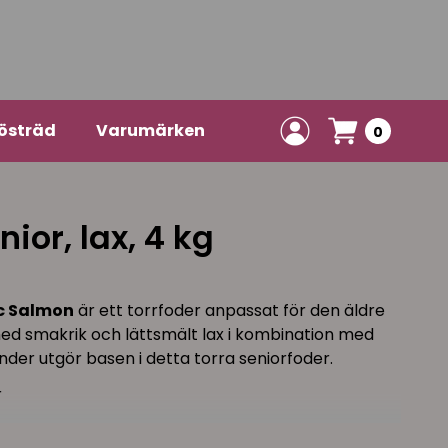
östräd
Varumärken
0
or, lax, 4 kg
c Salmon
är ett torrfoder anpassat för den äldre
ed smakrik och lättsmält lax i kombination med
ander utgör basen i detta torra seniorfoder.
r