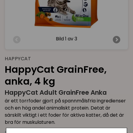
Bild
1 av 3
HAPPYCAT
HappyCat GrainFree,
anka, 4 kg
HappyCat Adult GrainFree Anka
är ett torrfoder gjort på spannmålsfria ingredienser
och en hög andel animaliskt protein. Detat är
särskilt viktigt i ett foder för aktiva katter, då det är
bra för muskulaturen.
Receptet innehåller mör anka och saftig morot, som