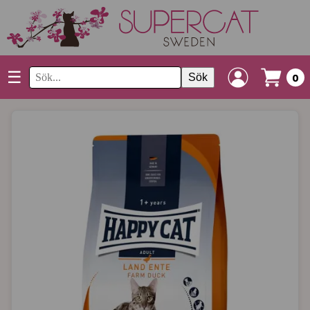
☰
Sök
0