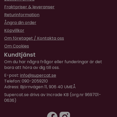
Analytiska beståndsdelar:
Råprotein 33,0 %,
Fraktpriser & leveranser
råfett 15,0%, råfiber 3,0 %, råaska 7,5 %, kalcium 1,3 %,
Returinformation
fosfor 1,0 %, natrium 0,5 %, kalium 0,7%, magnesium 0,1
%, omega 6-fettsyror 3,0%, omega 3-fettsyror 0,3 %
Ångra din order
Köpvillkor
TillsatserVitaminer/kg:
vitamin A (3a672a) 15000
IE, vitamin D3 (3a671) 900 IE, vitamin E (3a700i) 110
Om företaget / Kontakta oss
mg, C-vitamin (3a312) 25 mg, taurin (3a370) 1000 mg
Om Cookies
Spårämnen/kg:
järn (3b103) 50 mg, koppar
Kundtjänst
(3b405) 10 mg, zink (3b603) 60 mg, mangan (3b502)
Om du har några frågor eller funderingar är det
11 mg, jod (3b202) 1,2 mg, selen (3b801) 0,2 mg
bara att höra av dig till oss.
Aminosyror/kg:
DL-metionin (3c301) 4000 mg
E-post:
info@supercat.se
Telefon: 090-2059210
Antioxidant, tokoferolrika extrakt från vegetabiliska
Adress: Björnvägen 11, 906 40 UMEÅ
oljor 1b306(i)
Supercat.se drivs av Incrade KB (org.nr 969701-
0636)