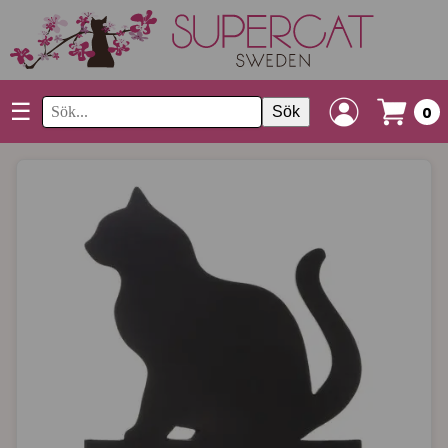
☰
Sök
0