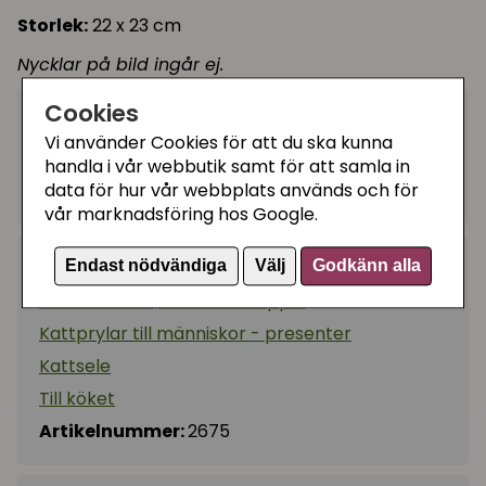
Storlek:
22 x 23 cm
Nycklar på bild ingår ej.
Cookies
59 kr
Utgått
Vi använder Cookies för att du ska kunna
handla i vår webbutik samt för att samla in
data för hur vår webbplats används och för
Ej tillgänglig
vår marknadsföring hos Google.
Kategorier:
Endast nödvändiga
Välj
Godkänn alla
Katthalsband, selar och koppel
Kattprylar till människor - presenter
Kattsele
Till köket
Artikelnummer:
2675