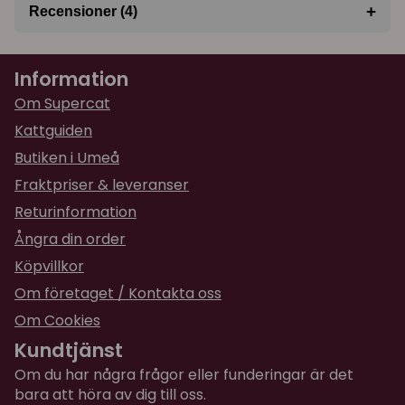
+
Recensioner (4)
★
★
★
★
★
Vadim
Information
för 8 månader sedan
Om Supercat
★
★
★
★
★
Sol-Britt
Kattguiden
för 1 år sedan
Butiken i Umeå
Perfekt till nycklarna. Jag
Fraktpriser & leveranser
Returinformation
★
★
★
★
★
Malin
Ångra din order
för 1 år sedan
Köpvillkor
★
★
★
★
★
Annelie
Om företaget / Kontakta oss
för 2 år sedan
Om Cookies
Perfekt!!! Första saken som införskaffades
Kundtjänst
specifikt för det nya huset som jag inte vet vart
Om du har några frågor eller funderingar är det
det ligger än!
bara att höra av dig till oss.