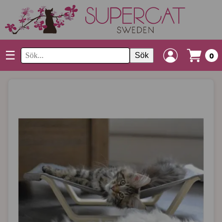
☰
Sök
0