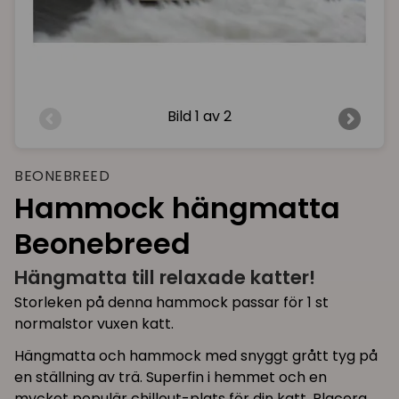
Bild
1 av 2
BEONEBREED
Hammock hängmatta
Beonebreed
Hängmatta till relaxade katter!
Storleken på denna hammock passar för 1 st
normalstor vuxen katt.
Hängmatta och hammock med snyggt grått tyg på
en ställning av trä. Superfin i hemmet och en
mycket populär chillout-plats för din katt. Placera