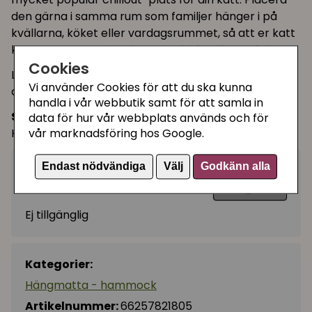
den gärna i samma rum som familjer hänger i på
kvällarna, köket eller vardagsrummet, så att er katt
kan ta en catnap i sin hammock i familjens närhet.
Cookies
Lätt att montera, kvalitetsmaterial och "supersoft
Vi använder Cookies för att du ska kunna
cover" på tyget.
handla i vår webbutik samt för att samla in
Storlek:
60 x 35 x 15 cm
data för hur vår webbplats används och för
Hammockens tygstorlek: 57 x 38 cm.
vår marknadsföring hos Google.
Endast nödvändiga
Välj
Godkänn alla
159 kr
Utgått
Ej tillgänglig
Kategorier:
Hängmatta - hammock
Artikelnummer:
66257821805