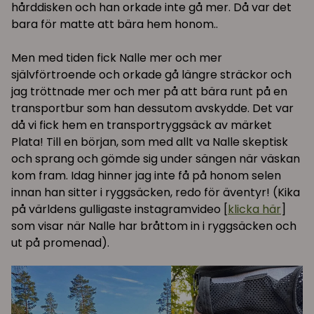
hårddisken och han orkade inte gå mer. Då var det
bara för matte att bära hem honom..
Men med tiden fick Nalle mer och mer
självförtroende och orkade gå längre sträckor och
jag tröttnade mer och mer på att bära runt på en
transportbur som han dessutom avskydde. Det var
då vi fick hem en transportryggsäck av märket
Plata! Till en början, som med allt va Nalle skeptisk
och sprang och gömde sig under sängen när väskan
kom fram. Idag hinner jag inte få på honom selen
innan han sitter i ryggsäcken, redo för äventyr! (Kika
på världens gulligaste instagramvideo [
klicka här
]
som visar när Nalle har bråttom in i ryggsäcken och
ut på promenad).