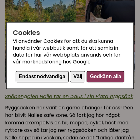
Cookies
Vi använder Cookies för att du ska kunna
handla i vår webbutik samt för att samla in
data för hur vår webbplats används och för
vår marknadsföring hos Google.
Endast nödvändiga
Välj
Godkänn alla
Snöbengalen Nalle tar en paus i sin Plata ryggsäck
Ryggsäcken har varit en game changer för oss! Den
har blivit Nalles safe zone. Så fort jag hör något
komma exempelvis en bil, moped, cykel, häst med
ryttare osv så tar jag ner ryggsäcken och låter jag
Nalle hoppa in i väskan, sedan se det ”farliga därifrån