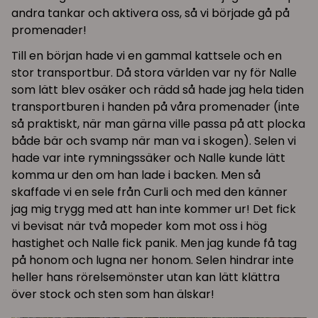
andra tankar och aktivera oss, så vi började gå på
promenader!
Till en början hade vi en gammal kattsele och en
stor transportbur. Då stora världen var ny för Nalle
som lätt blev osäker och rädd så hade jag hela tiden
transportburen i handen på våra promenader (inte
så praktiskt, när man gärna ville passa på att plocka
både bär och svamp när man va i skogen). Selen vi
hade var inte rymningssäker och Nalle kunde lätt
komma ur den om han lade i backen. Men så
skaffade vi en sele från Curli och med den känner
jag mig trygg med att han inte kommer ur! Det fick
vi bevisat när två mopeder kom mot oss i hög
hastighet och Nalle fick panik. Men jag kunde få tag
på honom och lugna ner honom. Selen hindrar inte
heller hans rörelsemönster utan kan lätt klättra
över stock och sten som han älskar!