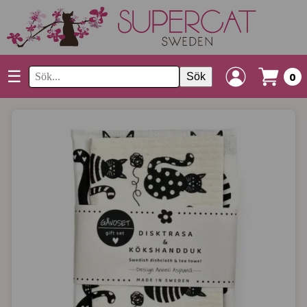
☰
Sök
0