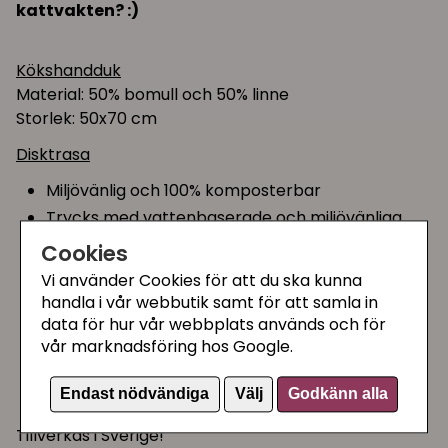
kattvakten? :)
Kökshandduk
Material: 50% bomull och 50% linne
Storlek: 50x70 cm
Disktrasa
Miljövänlig och 100% komposterbar
Trycks med vattenbaserade och miljövänliga
färger
Cookies
Made in Sweden
Vi använder Cookies för att du ska kunna
Disktrasan består av 70% cellulosa som är från
handla i vår webbutik samt för att samla in
FSC-märkt skog och 30% bomull från
data för hur vår webbplats används och för
restproduktion
vår marknadsföring hos Google.
Trasan tål kokning och är tvättäkta i 90°. Den tål
att tvättas både i diskmaskin och tvättmaskin
Endast nödvändiga
Välj
Godkänn alla
Tillverkas i Sverige!