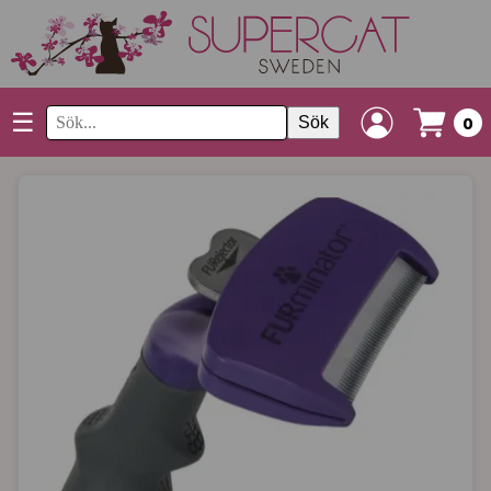
☰
Sök
0