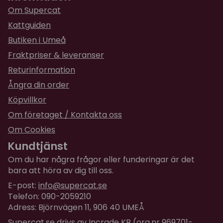
Super bra och effektiv . Tar bort underullen
Om Supercat
perfekt 🤩
Kattguiden
Butiken i Umeå
Fraktpriser & leveranser
Returinformation
Ångra din order
Köpvillkor
Om företaget / Kontakta oss
Om Cookies
Kundtjänst
Om du har några frågor eller funderingar är det
bara att höra av dig till oss.
E-post:
info@supercat.se
Telefon: 090-2059210
Adress: Björnvägen 11, 906 40 UMEÅ
Supercat.se drivs av Incrade KB (org.nr 969701-