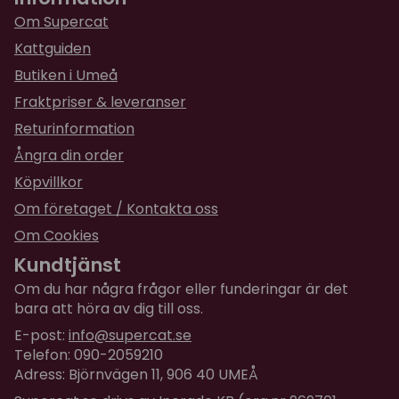
Hos oss funkar feliwayen jätte bra och det
Om Supercat
märks när det börjar ta slut för då blir katterna
Kattguiden
lite ettrigare. Har 2 stycken kastrat bröder här
Butiken i Umeå
hemma.
Fraktpriser & leveranser
★
★
★
★
★
Mikael
Returinformation
för 3 år sedan
Ångra din order
Har haft Feliway i många år och det har fungerat
Köpvillkor
perfekt om man har många katter
Om företaget / Kontakta oss
Om Cookies
Kundtjänst
Om du har några frågor eller funderingar är det
bara att höra av dig till oss.
E-post:
info@supercat.se
Telefon: 090-2059210
Adress: Björnvägen 11, 906 40 UMEÅ