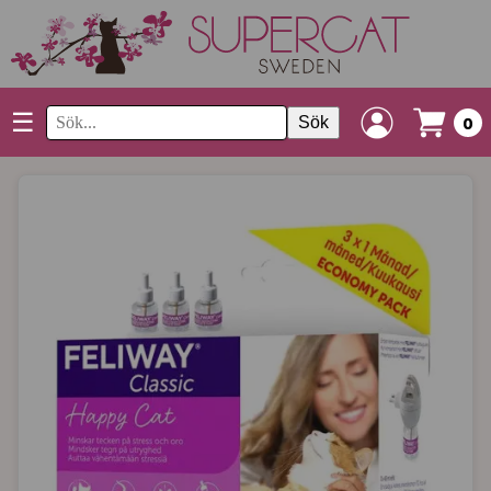
☰
Sök
0