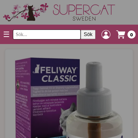
☰
Sök
0