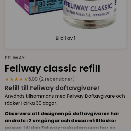
Bild
1 av 1
FELIWAY
Feliway classic refill
★★★★★
5.00 (2 recensioner)
Refill till Feliway doftavgivare!
Används tillsammans med Feliway Doftavgivare och
räcker i cirka 30 dagar.
Observera att designen på doftavgivaren har
ändrats i 2 omgångar och dessa refillflaskor
passar till den Feliway-adaptern som har en