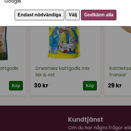
Google.
Endast nödvändiga
Välj
Godkänn alla
attgodis
Dreamies kattgodis mix
Kattleks
lax & ost
fransar
30 kr
29 kr
Köp
Köp
Kundtjänst
Om du har några frågor eller