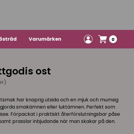
östräd
Varumärken
0
tgodis ost
er)
tsmak har knaprig utsida och en mjuk och mumsig
nstgjorda smakämnen eller luktämnen. Perfekt som
 kisse. Förpackat i praktiskt återförslutningsbar påse
 samt prasslar inbjudande när man skakar på den.