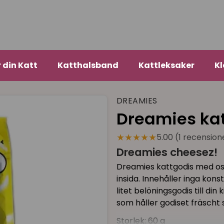
r din Katt
Katthalsband
Kattleksaker
Kl
DREAMIES
Dreamies kat
★★★★★
5.00 (1 recension
Dreamies cheesez!
Dreamies kattgodis med os
insida. Innehåller inga ko
litet belöningsgodis till din
som håller godiset fräscht
Storlek: 60 g