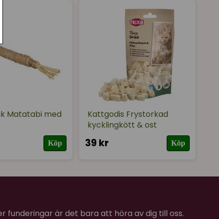
ak Matatabi med
Kattgodis Frystorkad
kycklingkött & ost
39 kr
Köp
Köp
 funderingar är det bara att höra av dig till oss.