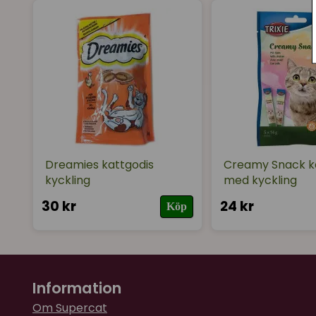
Dreamies kattgodis
Creamy Snack k
kyckling
med kyckling
30 kr
24 kr
Köp
Information
Om Supercat