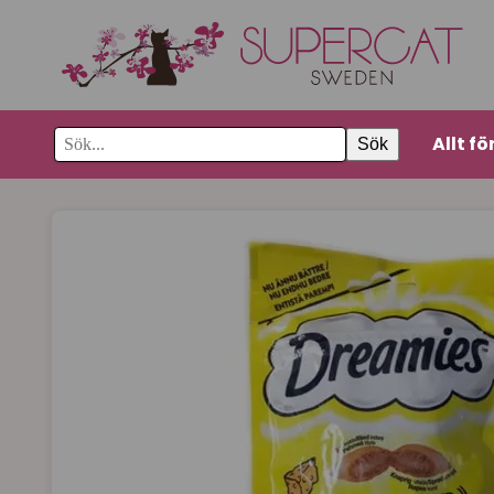
Allt fö
Sök