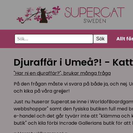
Allt fö
Sök
Djuraffär i Umeå?! - Katt
"Har ni en djuraffär?", brukar många fråga
På den frågan måste vi svara på både ja, och nej. 
och kika på våra grejjer!
Just nu huserar Superat.se inne i WorldofBoardgame
webbshoppar" samt den fysiska butiken full med bräd
e-handel och det går tyvärr inte att "klämma och k
butik" och kila förbi Incrade Gallerians butik för att 