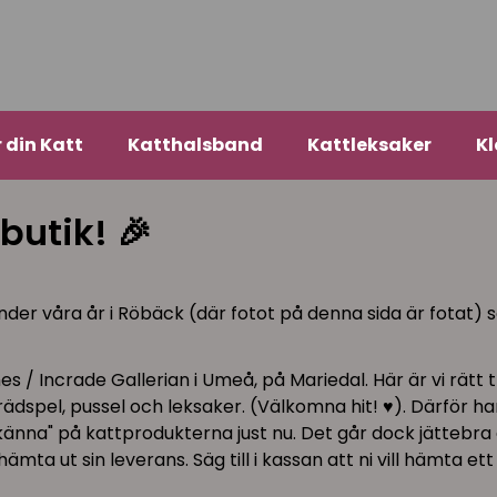
r din Katt
Katthalsband
Kattleksaker
Kl
butik! 🎉
Under våra år i Röbäck (där fotot på denna sida är fotat
s / Incrade Gallerian i Umeå, på Mariedal. Här är vi rät
spel, pussel och leksaker. (Välkomna hit! ♥︎). Därför har 
änna" på kattprodukterna just nu. Det går dock jättebra a
hämta ut sin leverans. Säg till i kassan att ni vill hämta et