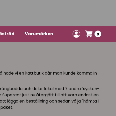
östräd
Varumärken
0
) så hade vi en kattbutik där man kunde komma in
t trångbodda och delar lokal med 7 andra "syskon-
Supercat just nu återgått till att vara endast en
tt lägga en beställning och sedan välja "hämta i
t paket.