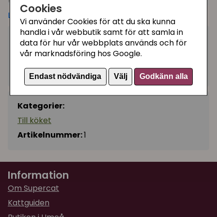
Cookies
kompostera efter användning då den är tillverkad i
Läs mer
Vi använder Cookies för att du ska kunna
70% cellulosa och 30% bomull. Smart va?!
handla i vår webbutik samt för att samla in
65 kr
Absorberar 15 gånger sin egen vikt och tillverkas i
data för hur vår webbplats används och för
Utgått
Sverige.
vår marknadsföring hos Google.
Vårda din diskduk: När disktrasan känns lite sunkig så
Ej tillgänglig
Endast nödvändiga
Välj
Godkänn alla
kokar du den en stund i kastrull tillsammans med lite
diskmedel, skölj därefter ur den. Disktrasan håller i
flera månader och kanske till med år med lite
Kategorier:
omvårdnad.
Till köket
Artikelnummer:
1
Information
Om Supercat
Kattguiden