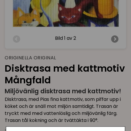
Bild
1 av 2
ORIGINELLA ORIGINAL
Disktrasa med kattmotiv
Mångfald
Miljövänlig disktrasa med kattmotiv!
Disktrasa, med Pias fina kattmotiv, som piffar upp i
köket och är snäll mot miljön samtidigt. Trasan är
tryckt med med vattenlöslig och miljövänlig färg.
Trasan tål kokning och är tvättäkta i 90°.
Pia Bergvall Lundéns fina disktrasor går att