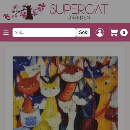
☰
Sök
0