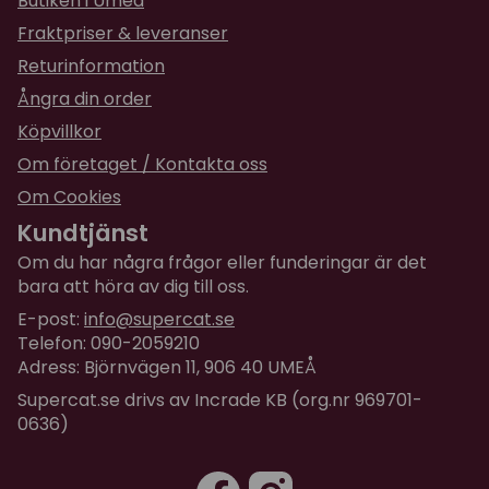
Butiken i Umeå
Fraktpriser & leveranser
Returinformation
Ångra din order
Köpvillkor
Om företaget / Kontakta oss
Om Cookies
Kundtjänst
Om du har några frågor eller funderingar är det
bara att höra av dig till oss.
E-post:
info@supercat.se
Telefon: 090-2059210
Adress: Björnvägen 11, 906 40 UMEÅ
Supercat.se drivs av Incrade KB (org.nr 969701-
0636)