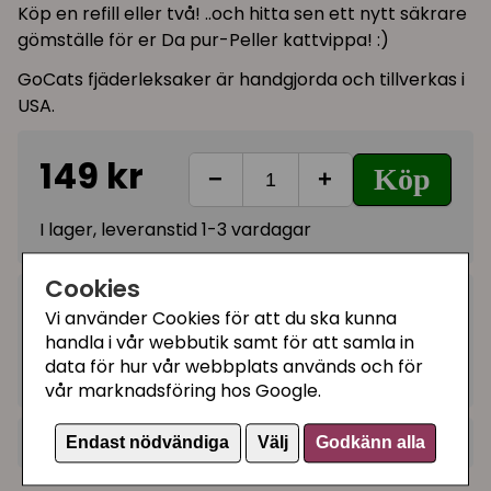
Köp en refill eller två! ..och hitta sen ett nytt säkrare
gömställe för er Da pur-Peller kattvippa! :)
GoCats fjäderleksaker är handgjorda och tillverkas i
USA.
149 kr
Köp
−
+
I lager, leveranstid 1-3 vardagar
Cookies
Kategorier:
Vi använder Cookies för att du ska kunna
Refill till vippor och spö
handla i vår webbutik samt för att samla in
data för hur vår webbplats används och för
Artikelnummer:
734739
vår marknadsföring hos Google.
+
Recensioner (7)
Endast nödvändiga
Välj
Godkänn alla