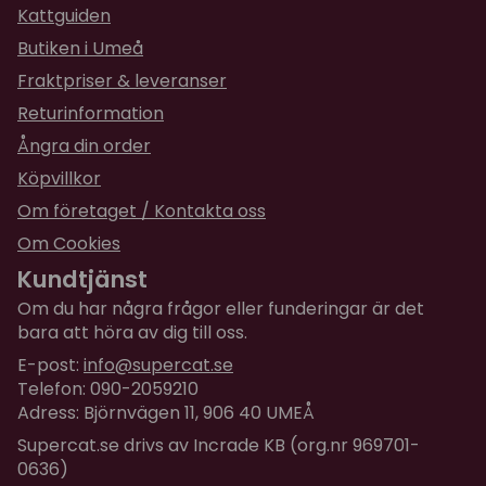
funkar tills matte köpt en ny.
Kattguiden
Butiken i Umeå
★
★
★
★
★
Ronja-Marie
Fraktpriser & leveranser
för 2 år sedan
Mina katter älskar denna, så bra att det finns
Returinformation
refill!
Ångra din order
Köpvillkor
★
★
★
★
★
Monica
Om företaget / Kontakta oss
för 2 år sedan
Om Cookies
Den här är rolig, det svåra är att inte få den helt
demolerad för att den är så kul.
Kundtjänst
Om du har några frågor eller funderingar är det
★
★
★
★
★
Camilla
bara att höra av dig till oss.
för 3 år sedan
E-post:
info@supercat.se
Bästa leksaken för att spendera all överskotts
Telefon: 090-2059210
energi din katt har!
Adress: Björnvägen 11, 906 40 UMEÅ
Det kommer att gå vilt till med en "Da Purr-
Supercat.se drivs av Incrade KB (org.nr 969701-
peller".
0636)