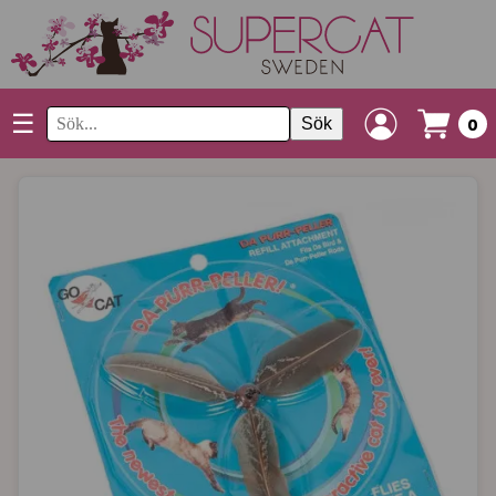
☰
Sök
0