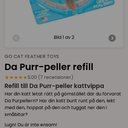
Bild
1 av 2
GO CAT FEATHER TOYS
Da Purr-peller refill
★★★★★
5.00 (7 recensioner)
Refill till Da Purr-peller kattvippa
Har din katt letat rätt på gömstället där du förvarat
Da Purpellern? Har din katt burit runt på den, lekt
med den, hoppat på den och tuggat ner den i
småbitar?
Lugn! Du är inte ensam!