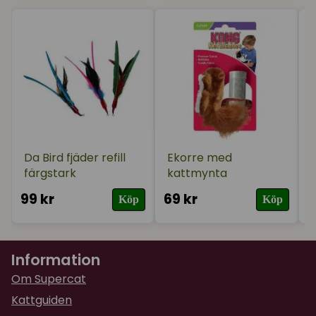
Da Bird fjäder refill
Ekorre med
färgstark
kattmynta
r
99 kr
69 kr
1
Köp
Köp
Information
Om Supercat
Kattguiden