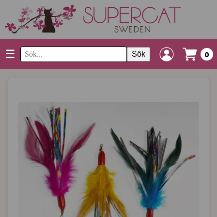
☰
Sök
0