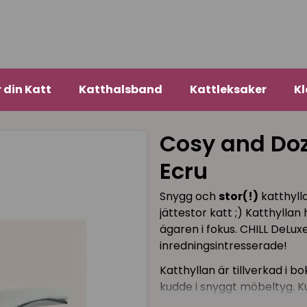
r din Katt
Katthalsband
Kattleksaker
Kl
Cosy and Doz
Ecru
Snygg och
stor(!)
katthyll
jättestor katt ;) Katthylla
ägaren i fokus. CHILL DeLux
inredningsintresserade!
Katthyllan är tillverkad i 
kudde i snyggt möbeltyg. K
sig när din katt ligger på de