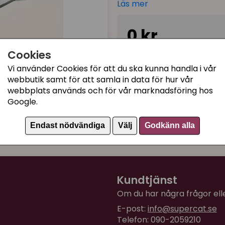
Läs mer
Eftersom att hyllfästena är
svävande design som passar 
0 kr
traditionell. Alla hyllkudd
Cookies
Vinnare av ETSY Designer 
Ej tillgänglig
Vi använder Cookies för att du ska kunna handla i vår
Mått
:
90 cm (längd) x 41 
webbutik samt för att samla in data för hur vår
Madrass tjockhet
: 3 cm
webbplats används och för vår marknadsföring hos
Maxvikt
: 25 kg
Google.
Artikelnummer:
6271
Inkluderas
: Trähylla, kudd
fästen som är färdigskruvad
Endast nödvändiga
Välj
Godkänn alla
Observera att du själv mås
rätt fästen i rätt väggmate
katter. De medföljande skr
Kundtjänst
dig till en lokal bygghand
Om du har några frågor eller
E-post:
info@supercat.se
Telefon: 090-2059210