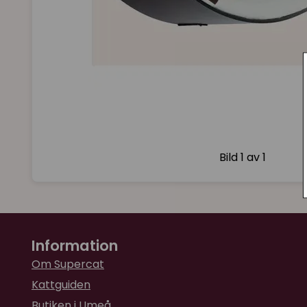
Bild
1 av 1
Information
Om Supercat
Kattguiden
Butiken i Umeå