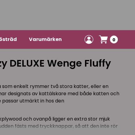
östräd
Varumärken
0
y DELUXE Wenge Fluffy
a som enkelt rymmer två stora katter, eller en
n har designats av kattälskare med både katten och
e passar utmärkt in hos den
bokplywood och ovanpå ligger en extra stor mjuk
udden fästs med tryckknappar, så att den inte rör
n.