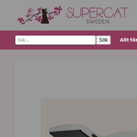
Allt fö
Sök