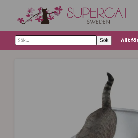
Allt fö
Sök