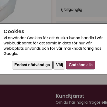
Ej tillgänglig
Kategorier:
Cookies
Kattlådor utan tak
Vi använder Cookies för att du ska kunna handla i vår
Kattsand, Kattlådor och 
webbutik samt för att samla in data för hur vår
webbplats används och för vår marknadsföring hos
Kattungetillbehör
Google.
Till seniorkatten
Artikelnummer:
40371
Endast nödvändiga
Välj
Godkänn alla
Kundtjänst
Om du har några frågor eller