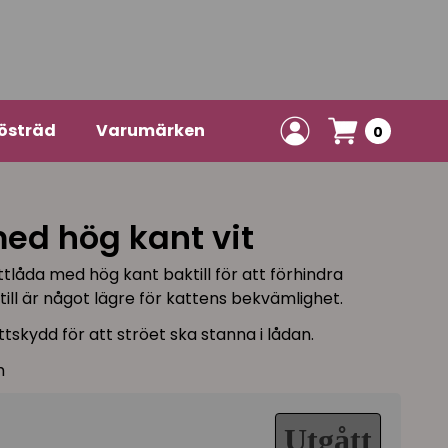
östräd
Varumärken
0
ed hög kant vit
låda med hög kant baktill för att förhindra
ill är något lägre för kattens bekvämlighet.
skydd för att ströet ska stanna i lådan.
m
Utgått