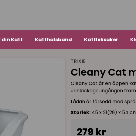
r din Katt
Katthalsband
Kattleksaker
Kl
TRIXIE
Cleany Cat m
Cleany Cat är en öppen katt
urinläckage, ingången framt
Lådan är försedd med sprätt
Storlek:
45 x 21(29) x 54 c
279 kr