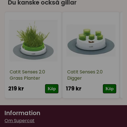
Du kanske också gillar
för 2 år sedan
CatIt Senses 2.0
CatIt Senses 2.0
Grass Planter
Digger
219 kr
179 kr
1
Köp
Köp
Information
Om Supercat