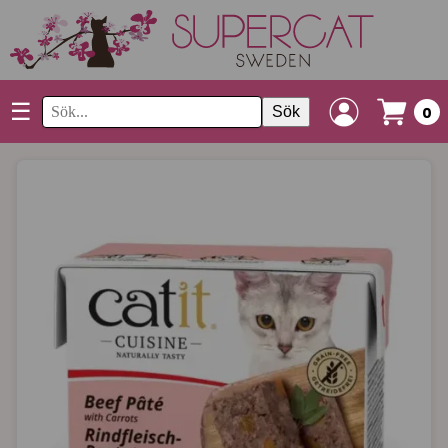
☰
Sök
0