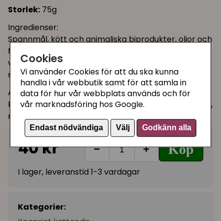
Storlek:
75g
Ingredienser:
Spannmål, kött och animaliska biprodukter, oljor och
fetter, fisk och fiskprodukter (varav lax 4%),
Cookies
vegetabiliska proteinextrakt, mineraler, mjölk och
Vi använder Cookies för att du ska kunna
mejeriprodukter.
handla i vår webbutik samt för att samla in
Analys:
data för hur vår webbplats används och för
Råprotein 31%, råoljor och råfetter 20%, växttråd 1,5%,
vår marknadsföring hos Google.
råaska 5%, Omega 3 0,5%
Endast nödvändiga
Välj
Godkänn alla
40 kr
Köp
−
+
I lager, leveranstid 1-3 vardagar
Kategorier: