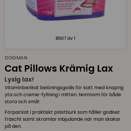
Bild
1 av 1
DOGMAN
Cat Pillows Krämig Lax
Lyxig lax!
Vitaminberikat belöningsgodis för katt med knaprig
yta och creme-fyllning i mitten. Nomnom för både
stora och små!
Förpackat i praktiskt plastburk som håller godiset
fräscht samt skramlar inbjudande när man skakar
på den.