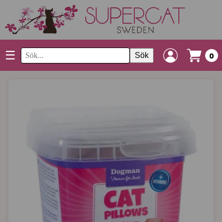
☰
Sök
0