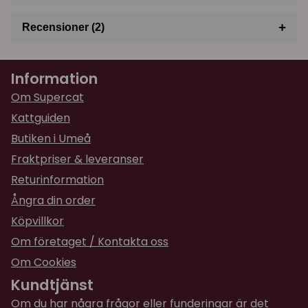
+
Recensioner (2)
★
★
★
★
★
Desireé
Information
för 1 år sedan
Den funkar. De har inte använt den än. Den är
Om Supercat
rätt hård men huvudsaken är att katterna är
Kattguiden
nöjda😃
Butiken i Umeå
★
★
★
★
★
Fraktpriser & leveranser
Kerstin
för 2 år sedan
Returinformation
Hård plast, hörs mycket
Ångra din order
Köpvillkor
Om företaget / Kontakta oss
Om Cookies
Kundtjänst
Om du har några frågor eller funderingar är det