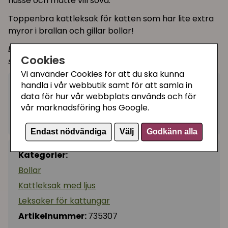
husse och matte vill sova.
Toppenbra kattleksak för katten som har lite extra
myror i brallan och gillar bollar!
Bollen har en on/off-knapp där matte&husse kan
Cookies
stänga av bollens blinkande ljus.
Vi använder Cookies för att du ska kunna
handla i vår webbutik samt för att samla in
50 kr
Köp
−
+
data för hur vår webbplats används och för
vår marknadsföring hos Google.
I lager, leveranstid 1-3 vardagar
Endast nödvändiga
Välj
Godkänn alla
Kategorier:
Bollar
Kattleksak med ljus
Leksaker för kattungar
Artikelnummer:
735307