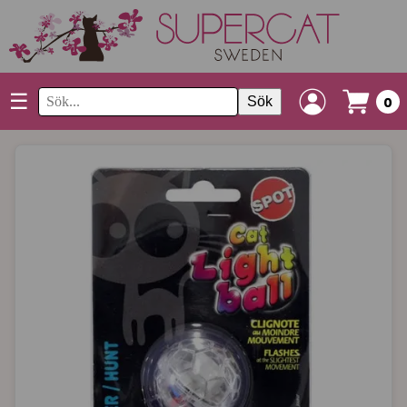
☰
Sök
0