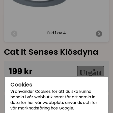
Bild
1 av 4
Cat It Senses Klösdyna
199 kr
Utgått
Cookies
Ej tillgänglig
Vi använder Cookies för att du ska kunna
handla i vår webbutik samt för att samla in
Kategorier:
data för hur vår webbplats används och för
vår marknadsföring hos Google.
Kattleksaker