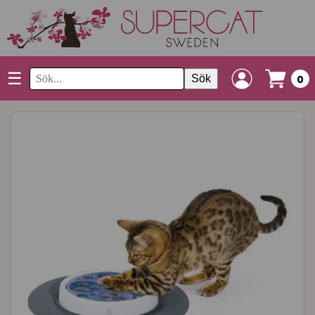
☰
Sök
0