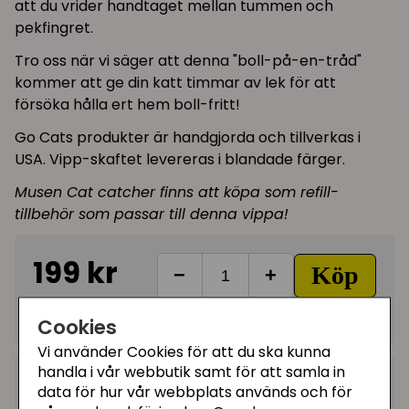
att du vrider handtaget mellan tummen och
pekfingret.
Tro oss när vi säger att denna "boll-på-en-tråd"
kommer att ge din katt timmar av lek för att
försöka hålla ert hem boll-fritt!
Go Cats produkter är handgjorda och tillverkas i
USA. Vipp-skaftet levereras i blandade färger.
Musen Cat catcher finns att köpa som refill-
tillbehör som passar till denna vippa!
199 kr
Köp
−
+
Ej i lager, leveranstid 10-14 vardagar
Cookies
Vi använder Cookies för att du ska kunna
handla i vår webbutik samt för att samla in
Kategorier:
data för hur vår webbplats används och för