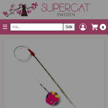
☰
Sök
0