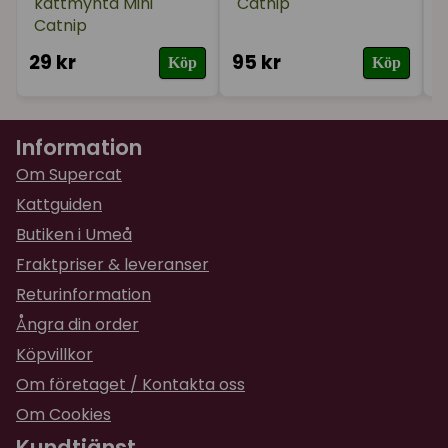
kattmynta Mini
Catnip
Catnip
29 kr
95 kr
1
Köp
Köp
Information
Om Supercat
Kattguiden
Butiken i Umeå
Fraktpriser & leveranser
Returinformation
Ångra din order
Köpvillkor
Om företaget / Kontakta oss
Om Cookies
Kundtjänst