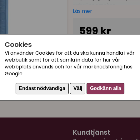
naturliga smaken.
Läs mer
BERIKAD MED HAVTORN, 
599 kr
De övriga ingredienserna ä
ärter och linser fungerar so
mineraler, som behövs för 
Cookies
Tillfälligt slut
ett lågt glykemiskt index, och
Vi använder Cookies för att du ska kunna handla i vår
ingredienserna som gör Tru
webbutik samt för att samla in data för hur vår
är tranbär, havtorn och blåb
webbplats används och för vår marknadsföring hos
Kategorier:
Google.
Näringsrikt och smakrik
Torrfoder Katt
Bra för kastrerade katt
Endast nödvändiga
Välj
Godkänn alla
Artikelnummer:
6472
Naturliga ingredienser
Färsk kalkon
Högt köttinnehåll
Storlek:
4,8 kg
Kundtjänst
Innehåll:
Färsk kalkon (70 %