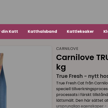
r din Katt
Katthalsband
Kattleksaker
Kl
CARNILOVE
Carnilove TR
kg
True Fresh - nytt ho
True Fresh Cat från Carnilo
speciell tillverkningsproce
processats i färskt tillstå
lättsmält. Den här sättet a
ursprungliga egenskaper -