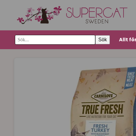
Allt fö
Sök