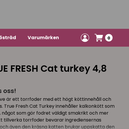
östräd
Varumärken
0
UE FRESH Cat turkey 4,8
s oss!
ve är ett torrfoder med ett högt köttinnehåll och
ss. True Fresh Cat Turkey innehåller kalkonkött som
nd, något som gör fodret väldigt smakrikt och mer
tt tillverka torrfoder bevarar ingrediensernas
 och även den kräsna katten brukar uppskatta den