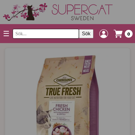
☰
Sök
0