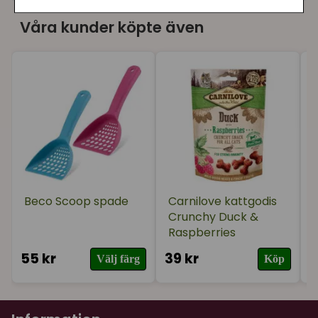
Våra kunder köpte även
Beco Scoop spade
Carnilove kattgodis
Crunchy Duck &
Raspberries
55 kr
39 kr
2
Välj färg
Köp