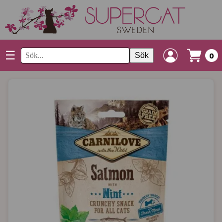
☰
Sök
0