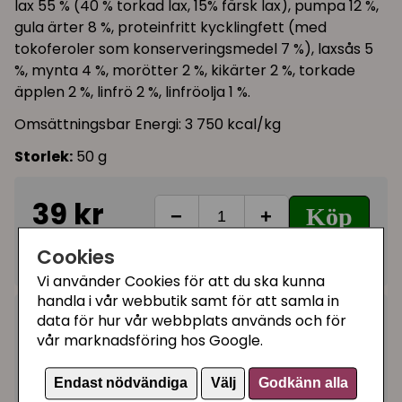
lax 55 % (40 % torkad lax, 15% färsk lax), pumpa 12 %,
gula ärter 8 %, proteinfritt kycklingfett (med
tokoferoler som konserveringsmedel 7 %), laxsås 5
%, mynta 4 %, morötter 2 %, kikärter 2 %, torkade
äpplen 2 %, linfrö 2 %, linfröolja 1 %.
Omsättningsbar Energi: 3 750 kcal/kg
Storlek:
50 g
39 kr
Köp
−
+
Cookies
I lager, leveranstid 1-3 vardagar
Vi använder Cookies för att du ska kunna
handla i vår webbutik samt för att samla in
data för hur vår webbplats används och för
Kategorier:
vår marknadsföring hos Google.
Knaprigt kattgodis
Artikelnummer:
6762
Endast nödvändiga
Välj
Godkänn alla