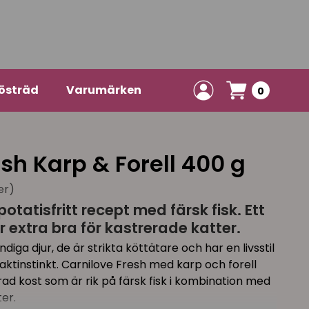
östräd
Varumärken
0
sh Karp & Forell 400 g
er)
otatisfritt recept med färsk fisk. Ett
 extra bra för kastrerade katter.
diga djur, de är strikta köttätare och har en livsstil
jaktinstinkt. Carnilove Fresh med karp och forell
ad kost som är rik på färsk fisk i kombination med
er.