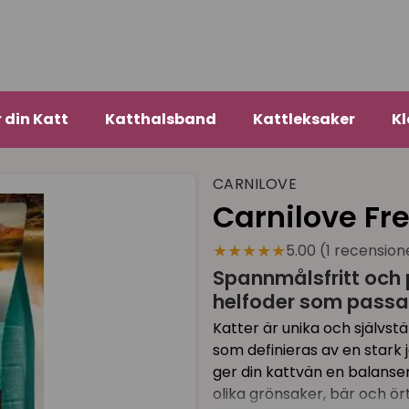
r din Katt
Katthalsband
Kattleksaker
Kl
CARNILOVE
Carnilove Fre
★★★★★
5.00 (1 recension
Spannmålsfritt och p
helfoder som passar
Katter är unika och självstän
som definieras av en stark 
ger din kattvän en balanser
olika grönsaker, bär och ört