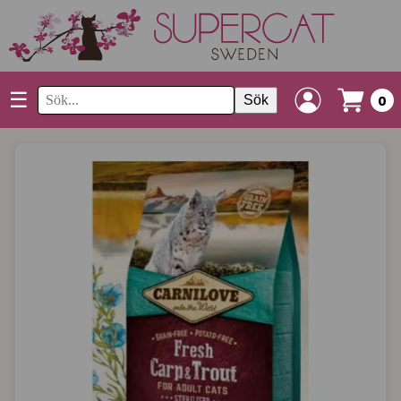
☰
Sök
0