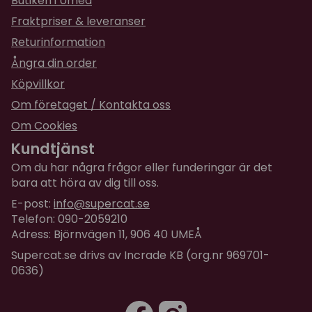
Butiken i Umeå
Storlek påse:
2 kg
Fraktpriser & leveranser
Sammansättning:
Returinformation
färskt, benfri karp (25 %), torkad öring (20 %), färsk,
Ångra din order
benfri lax (14 %), torkad lax (12 %), pumpa,
Köpvillkor
proteinfritt kycklingfett (med tokoferoler som
konserveringsmedel, 4%), kikärter, ärter,
Om företaget / Kontakta oss
hydrolyserad kycklinglever (3 %), laxolja (2 %),
Om Cookies
äpplen, morötter, linfrö, hydrolyserade
Kundtjänst
kräftdjursskal (en källa till glukosamin, 0,026%),
Om du har några frågor eller funderingar är det
broskextrakt (en källa till kondroitin, 0,016%),
bara att höra av dig till oss.
bryggerijäst (en källa till mannanoligosackarider,
0,015 %), cikoriarot (en källa till fruktooligosackarider,
E-post:
info@supercat.se
0,012%), Yucca schidigera (0,01 %), alger (0,01 %),
Telefon: 090-2059210
Adress: Björnvägen 11, 906 40 UMEÅ
psylliumfrö (0,01 %), timjan (0,01 %), rosmarin (0,01 %),
oregano (0,01 %), tranbär (0,0008 %), blåbär (0,0008
Supercat.se drivs av Incrade KB (org.nr 969701-
%), havtorn (0,0008 %), ingefärsrot (0,0008 %), salvia
0636)
(0,0008 %).
Omsättningsbar Energi:
3 630 kcal/kg