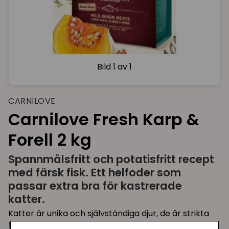
Bild
1 av 1
CARNILOVE
Carnilove Fresh Karp &
Forell 2 kg
Spannmålsfritt och potatisfritt recept
med färsk fisk. Ett helfoder som
passar extra bra för kastrerade
katter.
Katter är unika och självständiga djur, de är strikta
köttätare och har en livsstil som definieras av en