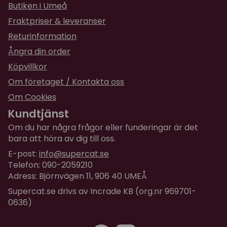
Butiken i Umeå
%), hallon (0,0008 %).
Fraktpriser & leveranser
Omsättningsbar energi:
3.690 kcal/kg. Omega 3:
Returinformation
0,25%, Omega 6: 2,30%
Ångra din order
Analytiska beståndsdelar:
Köpvillkor
Råprotein 39,0 %
Om företaget / Kontakta oss
Fettinnehåll 14,0 %
Om Cookies
Växttråd 7,8 %
Kundtjänst
Råaska 4,0 %
Om du har några frågor eller funderingar är det
Vattenhalt 10,0 %
bara att höra av dig till oss.
Kalcium 0,8 %
E-post:
info@supercat.se
Fosfor 0,7 %
Telefon: 090-2059210
Natrium 0,9 %
Adress: Björnvägen 11, 906 40 UMEÅ
Magnesium 0,04 %
Supercat.se drivs av Incrade KB (org.nr 969701-
0636)