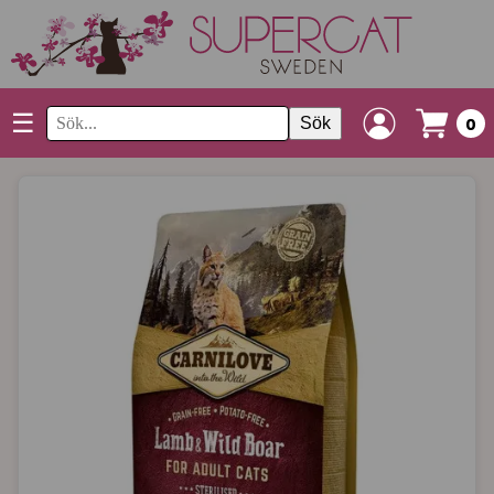
☰
Sök
0