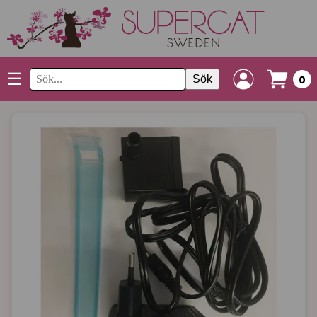
☰
Sök
0