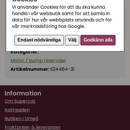
Vi använder Cookies för att du ska kunna
handla i vår webbutik samt för att samla in
299 kr
Köp
−
+
data för hur vår webbplats används och för
vår marknadsföring hos Google.
Ej i lager, leveranstid 10-14 vardagar
Endast nödvändiga
Välj
Godkänn alla
Kategorier:
Motor / pump reservdel
Artikelnummer:
S24464-31
Information
Om Supercat
Kattguiden
Butiken i Umeå
Fraktpriser & leveranser