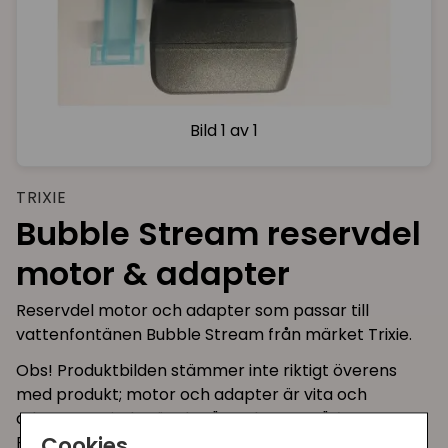
Bild
1 av 1
TRIXIE
Bubble Stream reservdel
motor & adapter
Reservdel motor och adapter som passar till
vattenfontänen Bubble Stream från märket Trixie.
Obs! Produktbilden stämmer inte riktigt överens
med produkt; motor och adapter är vita och
adaptern mindre än den "gamla svarta". *
Cookies
Passar dock till äldre BubbleStream också :)