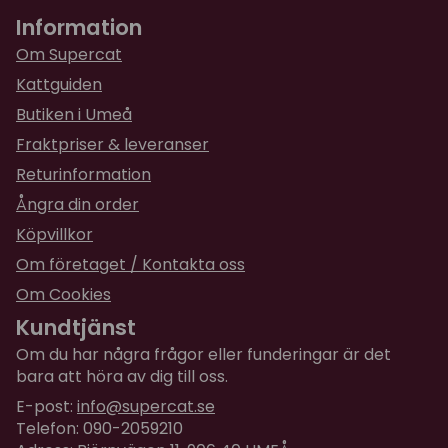
Jane
Information
för 2 år sedan
Väldigt fin bricka
Om Supercat
Kattguiden
Butiken i Umeå
Fraktpriser & leveranser
Returinformation
Ångra din order
Köpvillkor
Om företaget / Kontakta oss
Om Cookies
Kundtjänst
Om du har några frågor eller funderingar är det
bara att höra av dig till oss.
E-post:
info@supercat.se
Telefon: 090-2059210