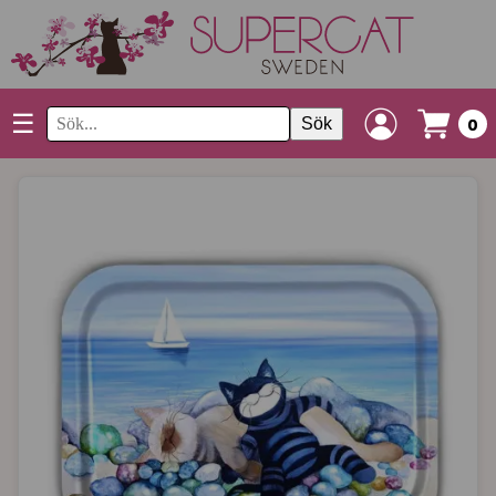
☰
Sök
0