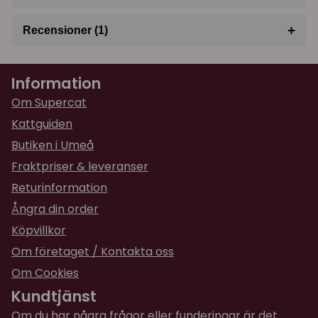
+
Recensioner (1)
★
★
★
★
★
Victor
Information
för 1 år sedan
Den ser ut som på bilderna. Trodde dock att den
Om Supercat
skulle vara lite större. Kollade inte så noga på
Kattguiden
mått osv. Den är superfin!!
Butiken i Umeå
Är nöjd och glad över beslutet att köpa
brickorna. Den ena queenie brickan ska bli en
Fraktpriser & leveranser
födelsedagspresent åt min mamma som oxå
Returinformation
älskar katter.
Ångra din order
Köpvillkor
Om företaget / Kontakta oss
Om Cookies
Kundtjänst
Om du har några frågor eller funderingar är det