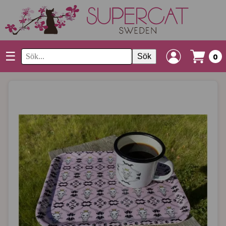
☰
Sök
0