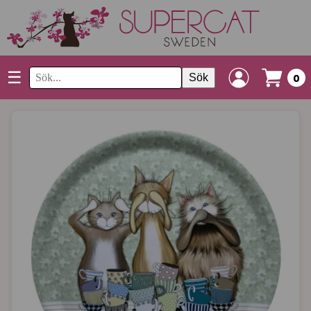
☰
Sök
0