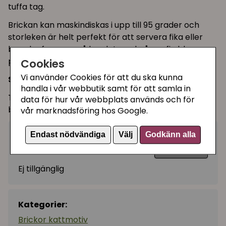
tuffa tag.
Brickan kan maskindiskas i upp till 95 grader och
storleken är helt perfekt för att servera fika eller
bara ha framme på bordet med någon fin blomvas
på.
Cookies
Vi använder Cookies för att du ska kunna
Storlek:
38 cm i diameter
handla i vår webbutik samt för att samla in
Tillverkad i Sverige av formpressad FSC-märkt
data för hur vår webbplats används och för
björkfanér med melaminbaserad tålig yta.
vår marknadsföring hos Google.
Endast nödvändiga
Välj
Godkänn alla
399 kr
Utgått
Ej tillgänglig
Kategorier:
Brickor kattmotiv