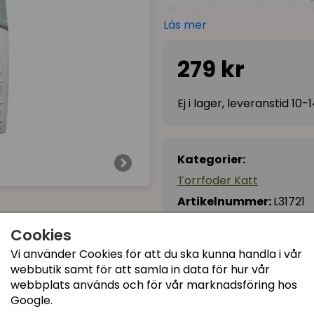
tillgodogöra sig näringsäm
Läs mer
Innehåller även vitaminer, 
mineralinnehållet anpassat f
279 kr
tarmfloran och cellulosafib
Helfoder
Ej i lager, leveranstid 10
Svensktillverkat
Låg energinivå, passar 
32% protein, 14% fett
Kategorier:
Proteininnehåll med 79
Torrfoder Katt
Storlek:
2 kg
Artikelnummer:
L31721
Cookies
Vi använder Cookies för att du ska kunna handla i vår
webbutik samt för att samla in data för hur vår
webbplats används och för vår marknadsföring hos
Google.