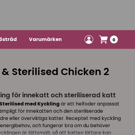
östräd
Varumärken
0
 & Sterilised Chicken 2
ng för innekatt och steriliserad katt
Sterilised med Kyckling
är ett helfoder anpassat
lämpligt för innekatten och den steriliserade
dre eller överviktiga katter. Receptet med kyckling
re energibehov, och fungerar bra om du behöver
Kycklingen är lättsmält, så att katten lättare kan