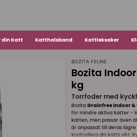
r din Katt
Katthalsband
Kattleksaker
Kl
BOZITA FELINE
Bozita Indoor
kg
Torrfoder med kyckli
Bozita
Grainfree Indoor & 
för mindre aktiva katter - 
katten, men passar även äl
är anpassat till deras läg
kontrollera din katts vikt. 