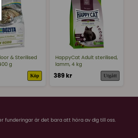
door & Sterilised
HappyCat Adult sterilised,
400 g
lamm, 4 kg
389 kr
Köp
Utgått
 funderingar är det bara att höra av dig till oss.