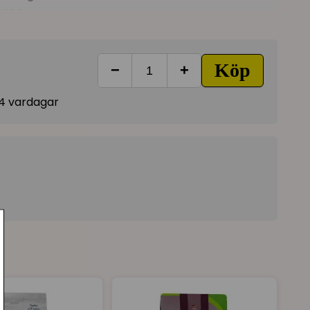
nena.
mineraler och en hög andel taurin - ett balanserat
ör steriliserade katter, prebiotiska fibrer främjar
Köp
rer minskar risken för hårbollar.
−
+
-14 vardagar
även överviktiga katter
% animaliskt protein