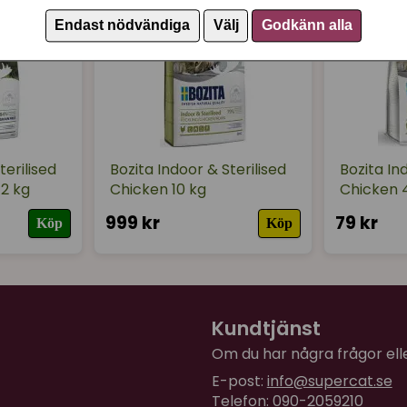
Endast nödvändiga
Välj
Godkänn alla
terilised
Bozita Indoor & Sterilised
Bozita In
2 kg
Chicken 10 kg
Chicken 
999 kr
79 kr
Köp
Köp
Kundtjänst
Om du har några frågor eller
E-post:
info@supercat.se
Telefon: 090-2059210