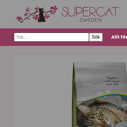
Allt fö
Sök