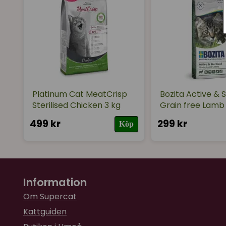
Platinum Cat MeatCrisp
Bozita Active & S
Sterilised Chicken 3 kg
Grain free Lamb 
499 kr
299 kr
Köp
Information
Om Supercat
Kattguiden