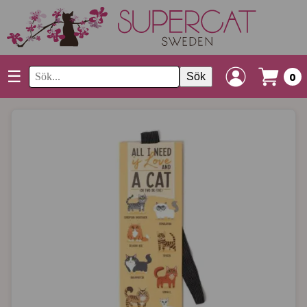
☰
Sök
0