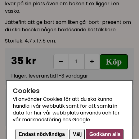
kvar på sin plats även om boken t ex ligger i en
väska.
Jättefint att ge bort som liten gå-bort-present om
du ska besöka någon bokläsande kattälskare.
Storlek: 4,7 x 17,5 cm.
35 kr
Köp
−
+
I lager, leveranstid 1-3 vardagar
Cookies
Kategorier:
Vi använder Cookies för att du ska kunna
handla i vår webbutik samt för att samla in
Till skrivbordet, pyssel
data för hur vår webbplats används och för
Artikelnummer:
138435
vår marknadsföring hos Google.
Endast nödvändiga
Välj
Godkänn alla
+
Recensioner (2)