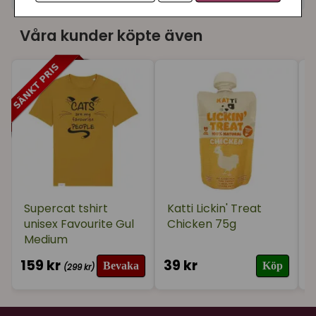
★
★
★
★
★
Stina
Våra kunder köpte även
för 1 år sedan
★
★
★
★
★
Linda
för 2 år sedan
Fint bokmärke passar perfekt, slipper göra
hundöron i boken.
Supercat tshirt
Katti Lickin' Treat
unisex Favourite Gul
Chicken 75g
Medium
159 kr
39 kr
2
Bevaka
Köp
(299 kr)