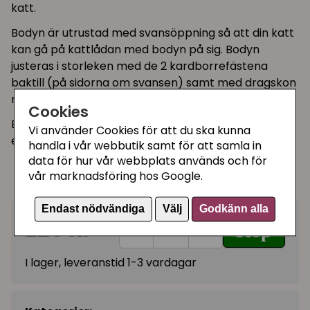
katt.
Bodyn är utrustad med svansöppning så att din katt
kan gå på kattlådan med bodyn på sig. Bodyn
justeras i storleken med de 2 kardborrefästena
baktill (på sidorna om svansen) samt med dragskon
runt halsen.
Cookies
Bodyn kan tvättas i 60°C, tillverkad i bomull med
Vi använder Cookies för att du ska kunna
elastan.
handla i vår webbutik samt för att samla in
data för hur vår webbplats används och för
S-M Rygglängd: 32-36 cm
vår marknadsföring hos Google.
M-L Rygglängd: 36-42 cm
Endast nödvändiga
Välj
Godkänn alla
229 kr
Köp
−
+
I lager, leveranstid 1-3 vardagar