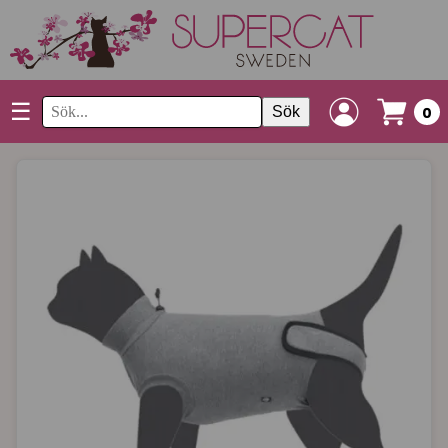
☰
Sök
0