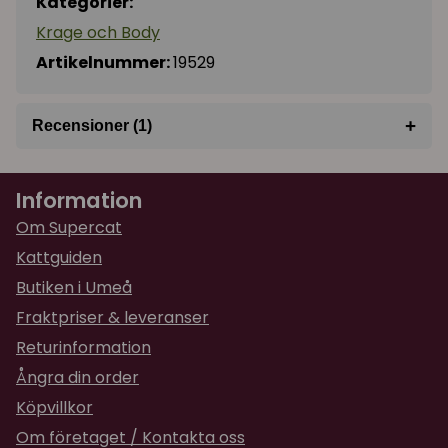
Kategorier:
Krage och Body
Artikelnummer:
19529
+
Recensioner (1)
★
★
★
★
★
Kia
Information
för 1 år sedan
Svårt att sätta på bodyn på en ilsken katt, skulle
Om Supercat
varit kardborre på så det blir lättare att sätta
Kattguiden
på och av, och i ett andas material, när de har
Butiken i Umeå
sår som ska andas under , annars fin
Fraktpriser & leveranser
Returinformation
Ångra din order
Köpvillkor
Om företaget / Kontakta oss