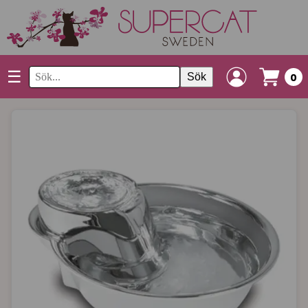
☰
Sök
0