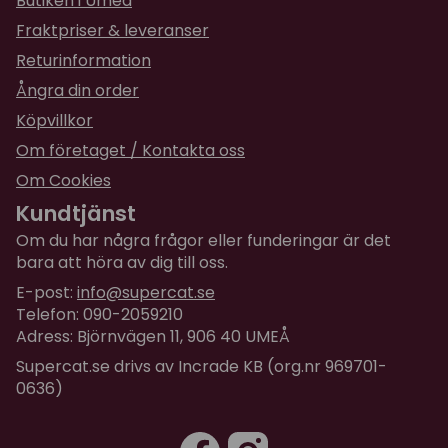
Butiken i Umeå
Fraktpriser & leveranser
Returinformation
Ångra din order
Köpvillkor
Om företaget / Kontakta oss
Om Cookies
Kundtjänst
Om du har några frågor eller funderingar är det
bara att höra av dig till oss.
E-post:
info@supercat.se
Telefon: 090-2059210
Adress: Björnvägen 11, 906 40 UMEÅ
Supercat.se drivs av Incrade KB (org.nr 969701-
0636)