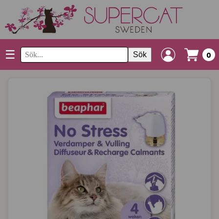
☰
Sök
0