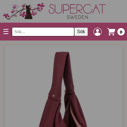
☰
Sök
0