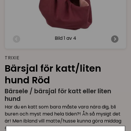
Bild
1 av 4
TRIXIE
Bärsjal för katt/liten
hund Röd
Bärsele / bärsjal för katt eller liten
hund
Har du en katt som bara måste vara nära dig, bli
buren och myst med hela tiden?! Åh så mysigt det
är! Men ibland vill matte/husse kunna göra middag
eller pyssla med annat och ha händerna fria och då