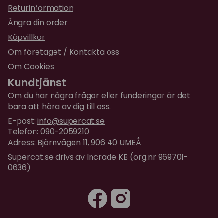
Returinformation
Vitamin B1 100 mg, L-tryptophan 70 mg, Grönt te-
pulver 35 mg och Colostrum Calming Complex? 20
Ångra din order
mg
Köpvillkor
Dosering:
0,5 tuggbit per dag till hundar och katter
Om företaget / Kontakta oss
som väger under 15 kg
Om Cookies
Kundtjänst
Innehåller:
30 st tuggbitar per förpackning.
Om du har några frågor eller funderingar är det
Förvaras i rumstemperatur (15-25°C).
bara att höra av dig till oss.
Förvaras utom syn- och räckhåll för barn och
E-post:
info@supercat.se
djur.
Telefon: 090-2059210
Återförslut foliepåsen väl.
Adress: Björnvägen 11, 906 40 UMEÅ
Supercat.se drivs av Incrade KB (org.nr 969701-
0636)