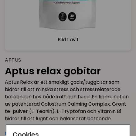
Bild
1 av 1
APTUS
Aptus relax gobitar
Aptus Relax är ett smakligt godis/tuggbitar som
bidrar till att minska stress och stressrelaterade
beteenden hos både katt och hund. En kombination
av patenterad Colostrum Calming Complex, Grönt
te-pulver (L-Teanin), L-Tryptofan och Vitamin B1
bidrar till ett lugnt och balanserat beteende.
Aptus Relax kan ges om din katt eller hund brukar
Läs mer
Cookies