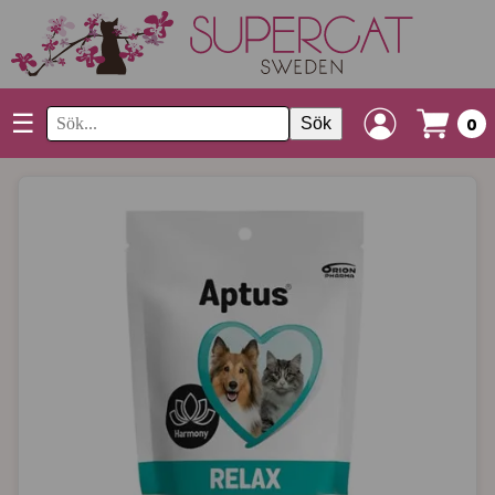
☰
Sök
0