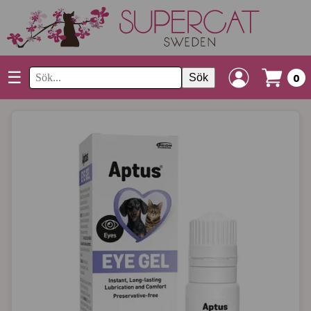
☰
Sök
0