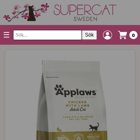
☰
Sök
0