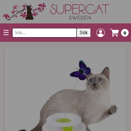
☰
Sök
0