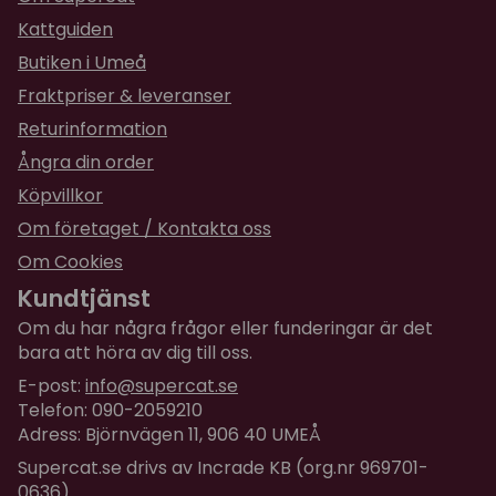
Uppladdningsbar USB
Kattguiden
Storlek:
25 x 25,5 x 13,6 cm
Butiken i Umeå
Fraktpriser & leveranser
Returinformation
Ångra din order
Köpvillkor
Om företaget / Kontakta oss
Om Cookies
Kundtjänst
Om du har några frågor eller funderingar är det
bara att höra av dig till oss.
E-post:
info@supercat.se
Telefon: 090-2059210
Adress: Björnvägen 11, 906 40 UMEÅ
Supercat.se drivs av Incrade KB (org.nr 969701-
0636)