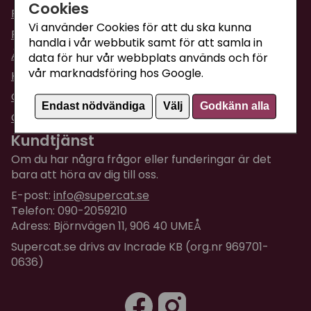
Cookies
Fraktpriser & leveranser
Vi använder Cookies för att du ska kunna
Returinformation
handla i vår webbutik samt för att samla in
Ångra din order
data för hur vår webbplats används och för
vår marknadsföring hos Google.
Köpvillkor
Om företaget / Kontakta oss
Endast nödvändiga
Välj
Godkänn alla
Om Cookies
Kundtjänst
Om du har några frågor eller funderingar är det
bara att höra av dig till oss.
E-post:
info@supercat.se
Telefon: 090-2059210
Adress: Björnvägen 11, 906 40 UMEÅ
Supercat.se drivs av Incrade KB (org.nr 969701-
0636)