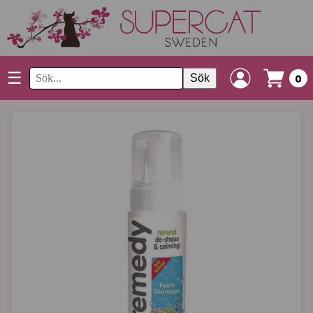
☰
Sök
0