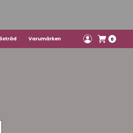
östräd
Varumärken
0