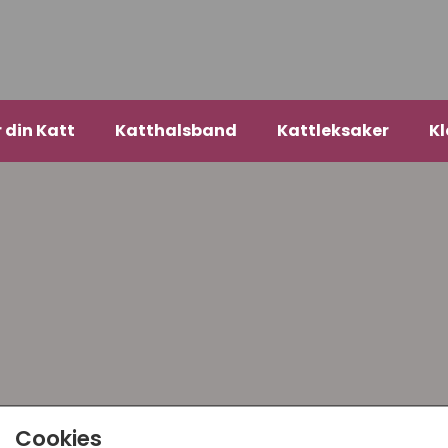
r din Katt
Katthalsband
Kattleksaker
Kl
Cookies