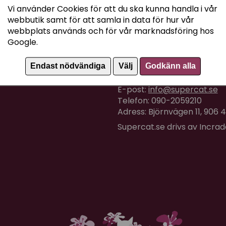
Vi använder Cookies för att du ska kunna handla i vår
webbutik samt för att samla in data för hur vår
webbplats används och för vår marknadsföring hos
Google.
Kundtjänst
Endast nödvändiga
Välj
Godkänn alla
Om du har några frågor eller
E-post:
info@supercat.se
Telefon: 090-2059210
Adress: Björnvägen 11, 906
Supercat.se drivs av Incra